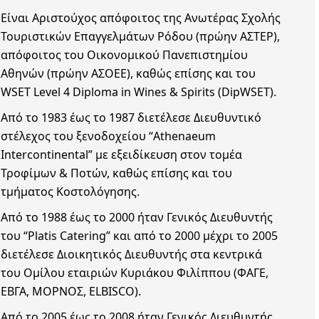
Είναι Aριστούχος απόφοιτος της Ανωτέρας Σχολής
Τουριστικών Επαγγελμάτων Ρόδου (πρώην ΑΣΤΕΡ),
απόφοιτος του Οικονομικού Πανεπιστημίου
Αθηνών (πρώην ΑΣΟΕΕ), καθώς επίσης και του
WSET Level 4 Diploma in Wines & Spirits (DipWSET).
Από το 1983 έως το 1987 διετέλεσε Διευθυντικό
στέλεχος του ξενοδοχείου “Athenaeum
Intercontinental” με εξειδίκευση στον τομέα
Τροφίμων & Ποτών, καθώς επίσης και του
τμήματος Κοστολόγησης.
Από το 1988 έως το 2000 ήταν Γενικός Διευθυντής
του “Platis Catering” και από το 2000 μέχρι το 2005
διετέλεσε Διοικητικός Διευθυντής στα κεντρικά
του Ομίλου εταιριών Κυριάκου Φιλίππου (ΦΑΓΕ,
ΕΒΓΑ, ΜΟΡΝΟΣ, ELBISCO).
Από το 2005 έως το 2008 ήταν Γενικός Διευθυντής