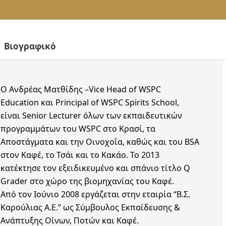
Ευρωπαϊκή Κάρτα Νέων
GASTRO DAY ONLY (Για
Συμβουλευτική Γραμμή Σπου
Απόφοιτους Level 2)
WSPC Online School
WSPC
ΔΙΑ ΖΩΣΗΣ | Αθήνα
Απόφοιτοι WSET Diploma
BIBON Bibliotecha Oenologica
WSPC
ΕΠΙΠΕΔΟ 3
ΕΠΙΠΕΔΟ 3 HESTIA
Career Center
Perfect Gifts
ΔΙΑ ΖΩΣΗΣ | Αθήνα
ΔΙΑ ΖΩΣΗΣ | Αθήνα
Εταιρικοί Πελάτες
ΔΙΑ ΖΩΣΗΣ | Θεσσαλονίκη
ΔΙΑ ΖΩΣΗΣ | Θεσσαλονίκη
ΔΙΑ ΖΩΣΗΣ | Κρήτη
ΔΙΑ ΖΩΣΗΣ | Κρήτη
Ο Ανδρέας Ματθίδης –Vice Head of WSPC
ONLINE
ONLINE
Education και Principal of WSPC Spirits School,
ΕΠΙΠΕΔΟ 4 – DIPLOMA
είναι Senior Lecturer όλων των εκπαιδευτικών
ΔΙΑ ΖΩΣΗΣ | Αθήνα & Ηράκλειο
προγραμμάτων του WSPC στο Κρασί, τα
Κρήτης
Αποστάγματα και την Οινοχοΐα, καθώς και του BSA
στον Καφέ, το Τσάι και το Κακάο. Το 2013
κατέκτησε τον εξειδικευμένο και σπάνιο τίτλο Q
Grader στο χώρο της βιομηχανίας του Καφέ.
Από τον Ιούνιο 2008 εργάζεται στην εταιρία “Β.Σ.
Καρούλιας Α.Ε.” ως Σύμβουλος Εκπαίδευσης &
Ανάπτυξης Οίνων, Ποτών και Καφέ.