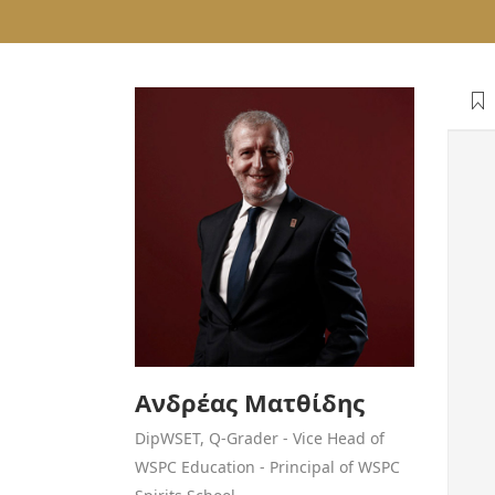
Ανδρέας Ματθίδης
DipWSET, Q-Grader - Vice Head of
WSPC Education - Principal of WSPC