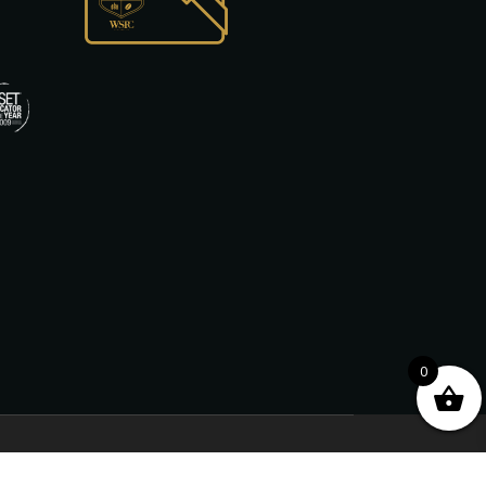
0
Αδειοδοτημένος Φορέας Εκπαίδευσης Κ.Δ.Β.Μ. από το