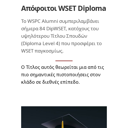
Απόφοιτοι WSET Diploma
Το WSPC Alumni συμπεριλαμβάνει
σήμερα 84 DipWSET, κατόχους του
υψηλότερου Τίτλου Σπουδών
(Diploma Level 4) που προσφέρει το
WSET παγκοσμίως.
Ο Τίτλος αυτός θεωρείται μια από τις
πιο σημαντικές πιστοποιήσεις στον
κλάδο σε διεθνές επίπεδο.