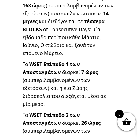
163 ώρες
(συμπεριλαμβανομένων των
εξετάσεων) που «απλώνονται» σε
14
μήνες
και διεξάγονται σε
τέσσερα
BLOCKS
of Consecutive Days: μία
εβδομάδα περίπου κάθε Μάρτιο,
Ιούνιο, Οκτώβριο και ξανά τον
επόμενο Μάρτιο.
Το
WSET Επίπεδο 1 των
Αποσταγμάτων
διαρκεί
7 ώρες
(συμπεριλαμβανομένων των
εξετάσεων) και η Δια Ζώσης
διδασκαλία του διεξάγεται μέσα σε
μία μέρα.
0
Το
WSET Επίπεδο 2 των
Αποσταγμάτων
διαρκεί
26 ώρες
(συμπεριλαμβανομένων των