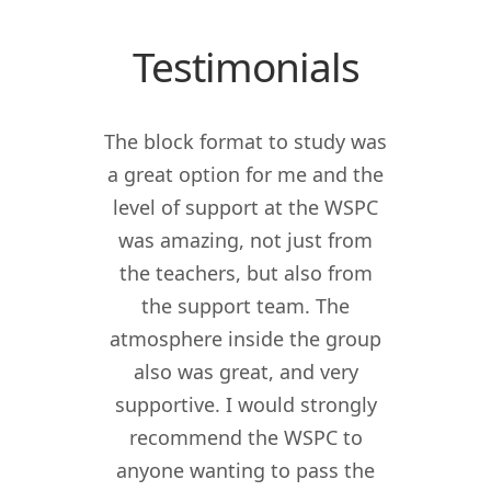
Testimonials
 my
The block format to study was
al was
a great option for me and the
ion.
level of support at the WSPC
I am 
te was
was amazing, not just from
succ
the
the teachers, but also from
WS
l of
the support team. The
thr
d
atmosphere inside the group
Spiri
. The
also was great, and very
Gree
 your
supportive. I would strongly
nothi
 and
recommend the WSPC to
WSPC'
tion,
anyone wanting to pass the