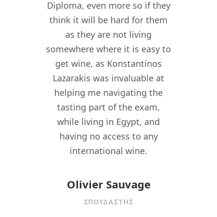
str
work.
Diploma, even more so if they
dee
ts you
think it will be hard for them
educa
eople
as they are not living
envir
assion
somewhere where it is easy to
knowl
over a
get wine, as Konstantinos
th
ine
Lazarakis was invaluable at
gratef
WSPC
helping me navigating the
tran
even
tasting part of the exam,
the
while living in Egypt, and
whol
ng
having no access to any
th
ni in
international wine.
aspiri
d the
arning
Olivier Sauvage
rtise.
ΣΠΟΥΔΑΣΤΉΣ
Kyri
re for