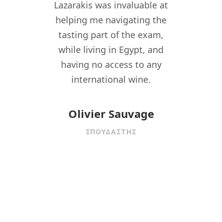
th
ine
Lazarakis was invaluable at
gratef
WSPC
helping me navigating the
tran
even
tasting part of the exam,
the
while living in Egypt, and
whol
ng
having no access to any
th
ni in
international wine.
aspiri
d the
arning
Olivier Sauvage
rtise.
ΣΠΟΥΔΑΣΤΉΣ
Kyri
re for
rld.