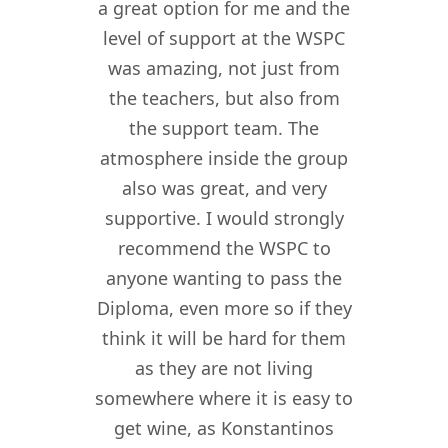
al was
a great option for me and the
ion.
level of support at the WSPC
I am 
te was
was amazing, not just from
succ
the
the teachers, but also from
WS
l of
the support team. The
thr
d
atmosphere inside the group
Spiri
. The
also was great, and very
Gree
 your
supportive. I would strongly
nothi
 and
recommend the WSPC to
WSPC'
tion,
anyone wanting to pass the
str
work.
Diploma, even more so if they
dee
ts you
think it will be hard for them
educa
eople
as they are not living
envir
assion
somewhere where it is easy to
knowl
over a
get wine, as Konstantinos