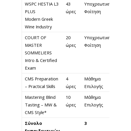
WSPC HESTIA L3
43
Υποχρεωτική
400
PLUS
ώρες
Φοίτηση
Μονάδ
Modern Greek
Wine Industry
COURT OF
20
Υποχρεωτική
400
MASTER
ώρες
Φοίτηση
Mονάδ
SOMMELIERS
Intro & Certified
Exam
CMS Preparation
4
Μάθημα
200
– Practical Skills
ώρες
Επιλογής
Mονάδ
Mastering Blind
10
Μάθημα
200
Tasting – MW &
ώρες
Επιλογής
Mονάδ
CMS Style*
Σύνολο
3
Εκπαιδευτικών