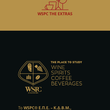
WSPC THE EXTRAS
Το
WSPC®
Ε.Π.Ε. – Κ.Δ.Β.Μ.,