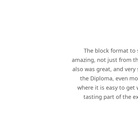
 I didn't
The block format to 
erything in
amazing, not just from t
dication,
also was great, and ver
ho share that
the Diploma, even more
WSPC made the
where it is easy to get
in person,
tasting part of the e
access is rare