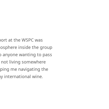
pport at the WSPC was
mosphere inside the group
o anyone wanting to pass
I am incredi
re not living somewhere
and Spirit
elping me navigating the
world clas
ny international wine.
ideal enviro
the staff