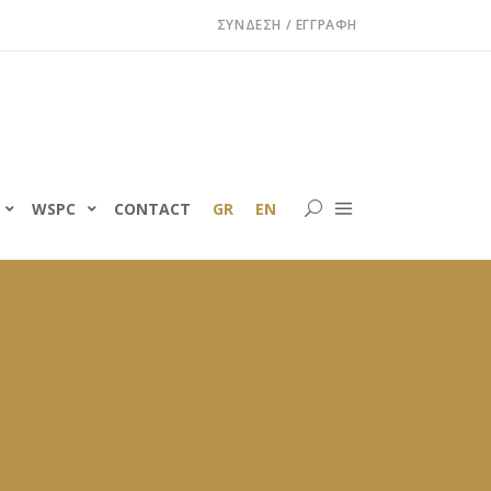
ΣΎΝΔΕΣΗ / ΕΓΓΡΑΦΉ
WSPC
CONTACT
GR
EN
ς
ν