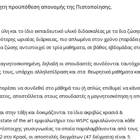
ίτητη προϋπόθεση απονομής της Πιστοποίησης.
ύλη και το ίδιο εκπαιδευτικό υλικό διδασκαλίας με τα δια ζώσης
ρότερης ωριαίας διάρκειας, πιο απλωμένα στον χρόνο (παράδει
ια ζώσης αντιστοιχεί σε τρία μαθήματα, σε βάθος εβδομάδας στ
-μαγνητοσκοπημένη, δηλαδή οι σπουδαστές συνδέονται ταυτόχ
ς τους, υπάρχει αλληλεπίδραση και στα θεωρητικά μαθήματα και
ρέσει να συνδεθεί στο μάθημά του (ή απλώς επιθυμεί να κάνει
ματος, αποστέλλεται στους σπουδαστές η μαγνητοσκόπηση η οπ
αι στην τάξη και δοκιμάζονται τα ίδια ακριβώς κρασιά &
 state of the art εμφιαλωτήριο του WSPC εμφιαλώνονται κάθε
ντίστοιχης γευσιγνωσίας τα οποία παραλαμβάνονται από τους
 στο Κρασί, οι αποστολές δειγμάτων (47 δείγματα) είναι 5.