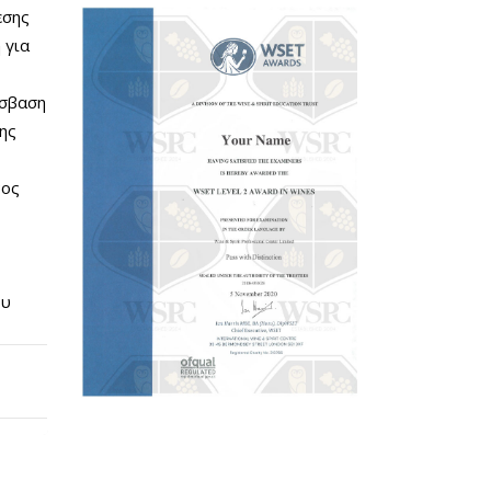
εσης
 για
όσβαση
ης
νος
ου