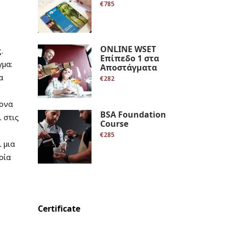
€785
ONLINE WSET
.
Επίπεδο 1 στα
γμα:
Αποστάγματα
α
€282
ρονα
BSA Foundation
 στις
Course
€285
 μια
οία
Certificate