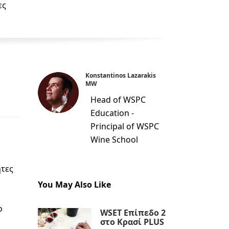
ες
Konstantinos Lazarakis
MW
Head of WSPC
Education -
Principal of WSPC
Wine School
ητες
You May Also Like
ο
WSET Επίπεδο 2
στο Κρασί PLUS